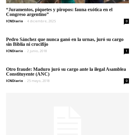
“Juramentos, piquetes y piropos: fauna exótica en el
Congreso argentino”
ICNDiario
-
4 diciembre, 2025
0
Pedro Sánchez que nunca ganó en la urnas, juró su cargo
sin Biblia ni crucifijo
ICNDiario
-
2 junio, 2018
1
Otro fraude: Maduro juró su cargo ante la ilegal Asamblea
Constituyente (ANC)
ICNDiario
-
25 mayo, 2018
0