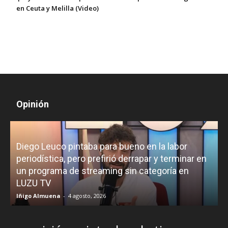
en Ceuta y Melilla (Video)
Opinión
Diego Leuco pintaba para bueno en la labor
periodística, pero prefirió derrapar y terminar en
un programa de streaming sin categoría en
H
LUZU TV
l
Iñigo Almuena
-
4 agosto, 2026
R