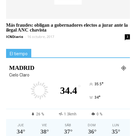
Más fraudes: obligan a gobernadores electos a jurar ante la
ilegal ANC chavista
ICNDiario
-
16 octubre, 2017
3
El tiempo
MADRID
Cielo Claro
°
35.5
°
34.4
°
34
26 %
1.3kmh
0 %
JUE
VIE
SÁB
DOM
LUN
34
°
38
°
37
°
36
°
35
°