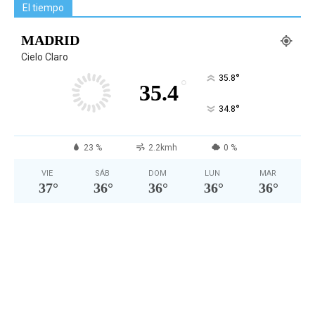
El tiempo
MADRID
Cielo Claro
°
35.8
°
35.4
°
34.8
23 %
2.2kmh
0 %
VIE
SÁB
DOM
LUN
MAR
37
°
36
°
36
°
36
°
36
°