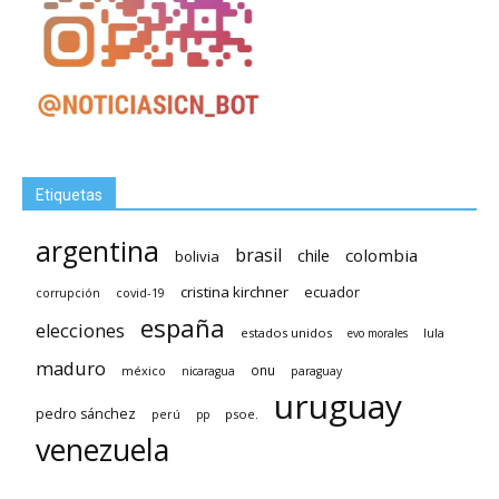
Etiquetas
argentina
brasil
chile
colombia
bolivia
cristina kirchner
ecuador
covid-19
corrupción
españa
elecciones
estados unidos
lula
evo morales
maduro
méxico
onu
nicaragua
paraguay
uruguay
pedro sánchez
psoe.
perú
pp
venezuela