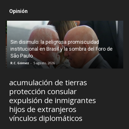
Opinión
D
Sin disimulo: la peligrosa promiscuidad
p
e
institucional en Brasil y la sombra del Foro de
São Paulo
R.C. Gómez
-
5 agosto, 2026
I
acumulación de tierras
protección consular
expulsión de inmigrantes
hijos de extranjeros
vínculos diplomáticos