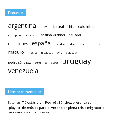
Etiquetas
argentina
brasil
chile
colombia
bolivia
cristina kirchner
ecuador
covid-19
corrupción
españa
elecciones
estados unidos
lula
evo morales
maduro
méxico
onu
nicaragua
paraguay
uruguay
pedro sánchez
psoe.
perú
pp
venezuela
Últimos comentarios
¿Tú estás bien, Pedro?: Sánchez presenta su
Peter
en
‘playlist’ de música para el verano en plena crisis migratoria