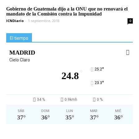
Gobierno de Guatemala dijo a la ONU que no renovará el
mandato de la Comisión contra la Impunidad
ICNDiario
-
1 septiembre, 2018
0
El tiempo
MADRID
Cielo Claro
°
25.2
°
24.8
°
23.3
34 %
0.9kmh
0 %
SÁB
DOM
LUN
MAR
MIÉ
37
°
36
°
35
°
37
°
36
°