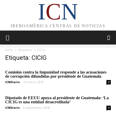
I
C
N
IBEROAMÉRICA CENTRAL DE NOTICIAS
Inicio
Etiquetas
CICIG
Etiqueta: CICIG
Comisión contra la Impunidad responde a las acusaciones
de corrupción difundidas por presidente de Guatemala
ICNDiario
-
12 enero, 2019
0
Diputado de EEUU apoya al presidente de Guatemala: ‘La
CICIG es una entidad desacreditada’
ICNDiario
-
8 septiembre, 2018
0