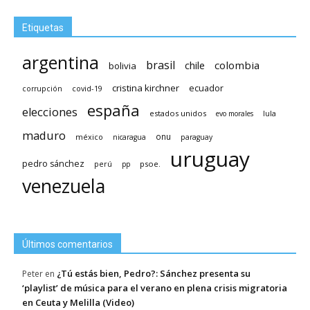
Etiquetas
argentina
brasil
chile
colombia
bolivia
cristina kirchner
ecuador
covid-19
corrupción
españa
elecciones
estados unidos
lula
evo morales
maduro
méxico
onu
nicaragua
paraguay
uruguay
pedro sánchez
psoe.
perú
pp
venezuela
Últimos comentarios
¿Tú estás bien, Pedro?: Sánchez presenta su
Peter
en
‘playlist’ de música para el verano en plena crisis migratoria
en Ceuta y Melilla (Video)