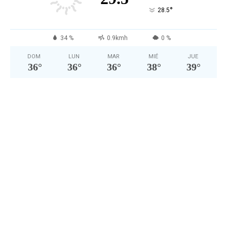
°
28.5
34 %
0.9kmh
0 %
DOM
LUN
MAR
MIÉ
JUE
36
°
36
°
36
°
38
°
39
°