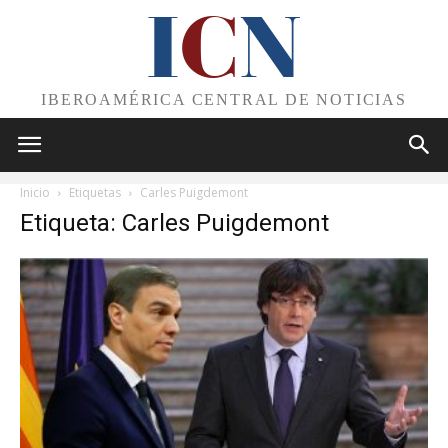
I
C
N
IBEROAMÉRICA CENTRAL DE NOTICIAS
Inicio
Etiquetas
Carles Puigdemont
Etiqueta: Carles Puigdemont