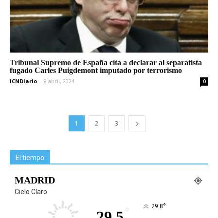
Tribunal Supremo de España cita a declarar al separatista
fugado Carles Puigdemont imputado por terrorismo
ICNDiario
-
8 abril, 2024
0
1
2
3
El tiempo
MADRID
Cielo Claro
°
29.8
°
29.5