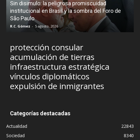
Sin disimulo: la peligrosa promiscuidad
p
e
institucional en Brasil y la sombra del Foro de
São Paulo
R.C. Gómez
-
5 agosto, 2026
I
protección consular
acumulación de tierras
infraestructura estratégica
vínculos diplomáticos
expulsión de inmigrantes
Categorías destacadas
Actualidad
22843
Sociedad
8340