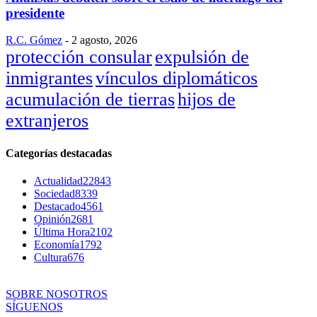
presidente
R.C. Gómez
-
2 agosto, 2026
protección consular
expulsión de
inmigrantes
vínculos diplomáticos
acumulación de tierras
hijos de
extranjeros
Categorías destacadas
Actualidad
22843
Sociedad
8339
Destacado
4561
Opinión
2681
Última Hora
2102
Economía
1792
Cultura
676
SOBRE NOSOTROS
SÍGUENOS