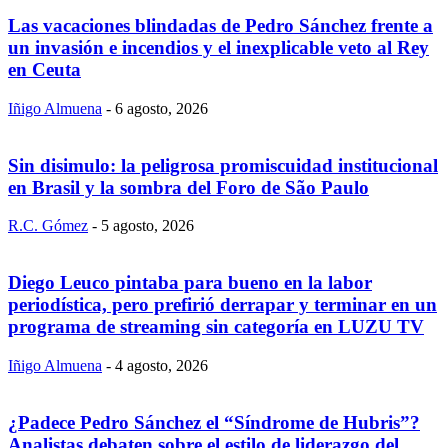
Las vacaciones blindadas de Pedro Sánchez frente a
un invasión e incendios y el inexplicable veto al Rey
en Ceuta
Iñigo Almuena
-
6 agosto, 2026
Sin disimulo: la peligrosa promiscuidad institucional
en Brasil y la sombra del Foro de São Paulo
R.C. Gómez
-
5 agosto, 2026
Diego Leuco pintaba para bueno en la labor
periodística, pero prefirió derrapar y terminar en un
programa de streaming sin categoría en LUZU TV
Iñigo Almuena
-
4 agosto, 2026
¿Padece Pedro Sánchez el “Síndrome de Hubris”?
Analistas debaten sobre el estilo de liderazgo del