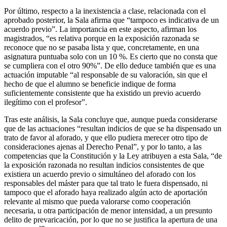
Por último, respecto a la inexistencia a clase, relacionada con el
aprobado posterior, la Sala afirma que “tampoco es indicativa de un
acuerdo previo”. La importancia en este aspecto, afirman los
magistrados, “es relativa porque en la exposición razonada se
reconoce que no se pasaba lista y que, concretamente, en una
asignatura puntuaba solo con un 10 %. Es cierto que no consta que
se cumpliera con el otro 90%”. De ello deduce también que es una
actuación imputable “al responsable de su valoración, sin que el
hecho de que el alumno se beneficie indique de forma
suficientemente consistente que ha existido un previo acuerdo
ilegítimo con el profesor”.
Tras este análisis, la Sala concluye que, aunque pueda considerarse
que de las actuaciones “resultan indicios de que se ha dispensado un
trato de favor al aforado, y que ello pudiera merecer otro tipo de
consideraciones ajenas al Derecho Penal”, y por lo tanto, a las
competencias que la Constitución y la Ley atribuyen a esta Sala, “de
la exposición razonada no resultan indicios consistentes de que
existiera un acuerdo previo o simultáneo del aforado con los
responsables del máster para que tal trato le fuera dispensado, ni
tampoco que el aforado haya realizado algún acto de aportación
relevante al mismo que pueda valorarse como cooperación
necesaria, u otra participación de menor intensidad, a un presunto
delito de prevaricación, por lo que no se justifica la apertura de una