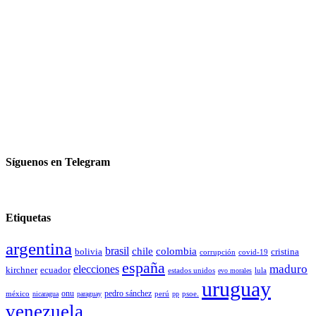
Síguenos en Telegram
Etiquetas
argentina
brasil
chile
colombia
bolivia
cristina
covid-19
corrupción
españa
elecciones
maduro
kirchner
ecuador
estados unidos
lula
evo morales
uruguay
pedro sánchez
méxico
onu
psoe.
nicaragua
paraguay
perú
pp
venezuela