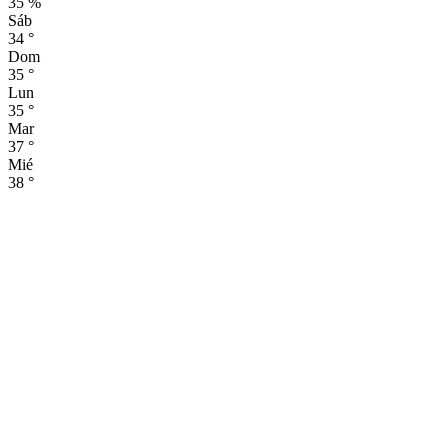
35 %
Sáb
34
°
Dom
35
°
Lun
35
°
Mar
37
°
Mié
38
°