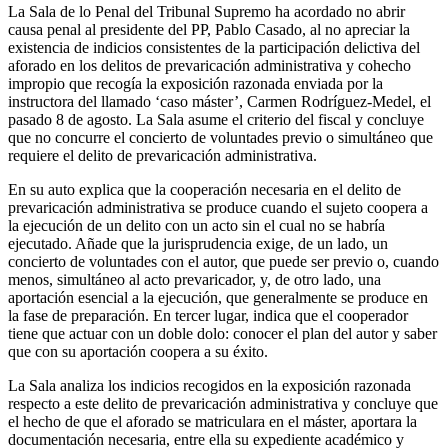
La Sala de lo Penal del Tribunal Supremo ha acordado no abrir
causa penal al presidente del PP, Pablo Casado, al no apreciar la
existencia de indicios consistentes de la participación delictiva del
aforado en los delitos de prevaricación administrativa y cohecho
impropio que recogía la exposición razonada enviada por la
instructora del llamado ‘caso máster’, Carmen Rodríguez-Medel, el
pasado 8 de agosto. La Sala asume el criterio del fiscal y concluye
que no concurre el concierto de voluntades previo o simultáneo que
requiere el delito de prevaricación administrativa.
En su auto explica que la cooperación necesaria en el delito de
prevaricación administrativa se produce cuando el sujeto coopera a
la ejecución de un delito con un acto sin el cual no se habría
ejecutado. Añade que la jurisprudencia exige, de un lado, un
concierto de voluntades con el autor, que puede ser previo o, cuando
menos, simultáneo al acto prevaricador, y, de otro lado, una
aportación esencial a la ejecución, que generalmente se produce en
la fase de preparación. En tercer lugar, indica que el cooperador
tiene que actuar con un doble dolo: conocer el plan del autor y saber
que con su aportación coopera a su éxito.
La Sala analiza los indicios recogidos en la exposición razonada
respecto a este delito de prevaricación administrativa y concluye que
el hecho de que el aforado se matriculara en el máster, aportara la
documentación necesaria, entre ella su expediente académico y