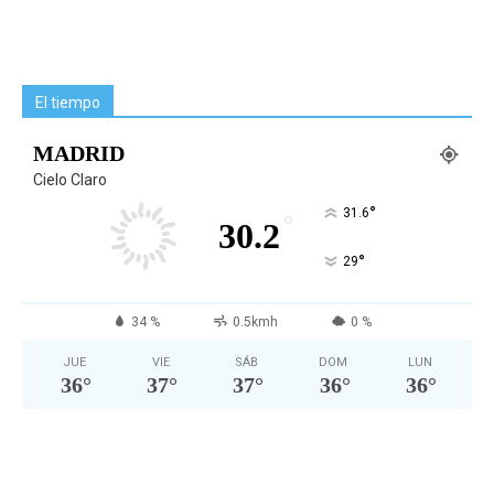
El tiempo
MADRID
Cielo Claro
°
31.6
°
30.2
°
29
34 %
0.5kmh
0 %
JUE
VIE
SÁB
DOM
LUN
36
°
37
°
37
°
36
°
36
°