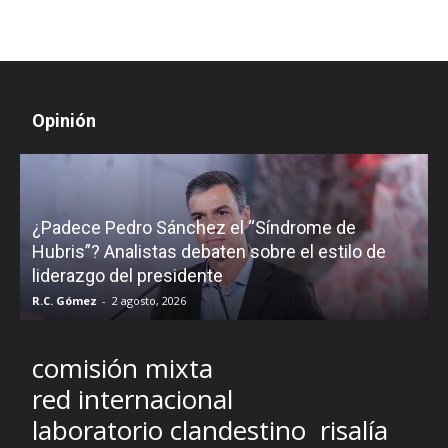
Opinión
¿Padece Pedro Sánchez el “Síndrome de
C
Hubris”? Analistas debaten sobre el estilo de
c
liderazgo del presidente
R.C. Gómez
-
2 agosto, 2026
M
comisión mixta
red internacional
laboratorio clandestino
risalía