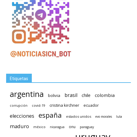
Etiquetas
argentina
brasil
chile
colombia
bolivia
cristina kirchner
ecuador
covid-19
corrupción
españa
elecciones
estados unidos
lula
evo morales
maduro
méxico
onu
nicaragua
paraguay
uruguay